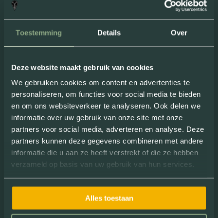
“
Superleuk
uitje om met een groep te
doen. De E-choppers zitten fijn, zelfs
Toestemming
Details
Over
voor een langer ritje. Ideaal
dat ze
geen geluid
maken!
”
Deze website maakt gebruik van cookies
Review van: Milou Nielissen
We gebruiken cookies om content en advertenties te
personaliseren, om functies voor social media te bieden
en om ons websiteverkeer te analyseren. Ook delen we
informatie over uw gebruik van onze site met onze
partners voor social media, adverteren en analyse. Deze
partners kunnen deze gegevens combineren met andere
informatie die u aan ze heeft verstrekt of die ze hebben
verzameld op basis van uw gebruik van hun services.
“ Dankzij een dagje chopperen leerde ik
Alles toestaan
heel
nieuwe interessante plekjes
kennen. Superleuk! ”