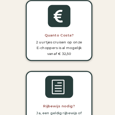

Quanto Costa?
2 uurtjes cruisen op onze
E-choppers is al mogelijk
vanaf € 32,50
h
Rijbewijs nodig?
Ja, een geldig rijbewijs of