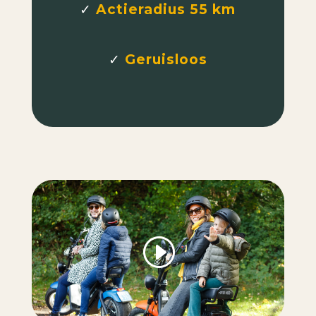
✓
Actieradius 55 km
✓
Geruisloos