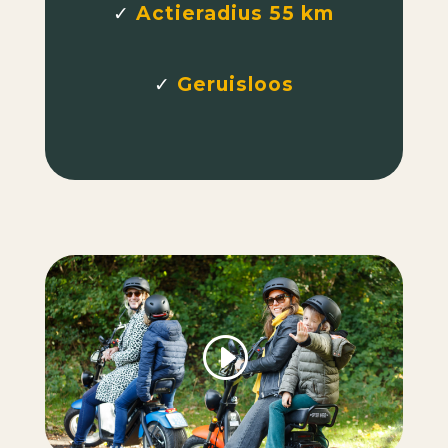
✓
Actieradius 55 km
✓
Geruisloos