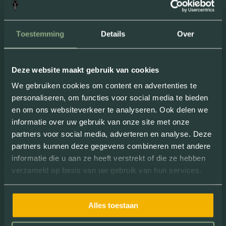
“
Superleuk
uitje om met een groep te
doen. De E-choppers zitten fijn, zelfs
Toestemming
Details
Over
voor een langer ritje. Ideaal
dat ze
geen geluid
maken!
”
Deze website maakt gebruik van cookies
Review van: Milou Nielissen
We gebruiken cookies om content en advertenties te
personaliseren, om functies voor social media te bieden
en om ons websiteverkeer te analyseren. Ook delen we
informatie over uw gebruik van onze site met onze
partners voor social media, adverteren en analyse. Deze
partners kunnen deze gegevens combineren met andere
informatie die u aan ze heeft verstrekt of die ze hebben
verzameld op basis van uw gebruik van hun services.
“ Dankzij een dagje chopperen leerde ik
Alles toestaan
heel
nieuwe interessante plekjes
kennen. Superleuk! ”