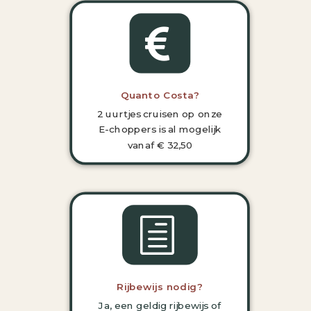

Quanto Costa?
2 uurtjes cruisen op onze
E-choppers is al mogelijk
vanaf € 32,50
h
Rijbewijs nodig?
Ja, een geldig rijbewijs of