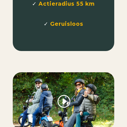
✓
Actieradius 55 km
✓
Geruisloos