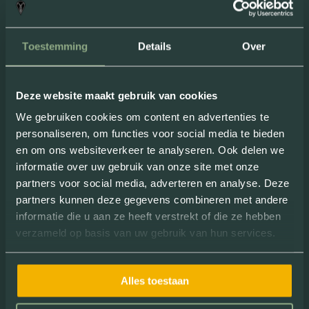
“
Superleuk
uitje om met een groep te
doen. De E-choppers zitten fijn, zelfs
Toestemming
Details
Over
voor een langer ritje. Ideaal
dat ze
geen geluid
maken!
”
Deze website maakt gebruik van cookies
Review van: Milou Nielissen
We gebruiken cookies om content en advertenties te
personaliseren, om functies voor social media te bieden
en om ons websiteverkeer te analyseren. Ook delen we
informatie over uw gebruik van onze site met onze
partners voor social media, adverteren en analyse. Deze
partners kunnen deze gegevens combineren met andere
informatie die u aan ze heeft verstrekt of die ze hebben
verzameld op basis van uw gebruik van hun services.
“ Dankzij een dagje chopperen leerde ik
Alles toestaan
heel
nieuwe interessante plekjes
kennen. Superleuk! ”