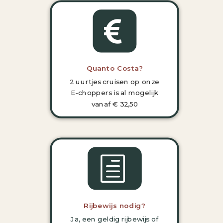

Quanto Costa?
2 uurtjes cruisen op onze
E-choppers is al mogelijk
vanaf € 32,50
h
Rijbewijs nodig?
Ja, een geldig rijbewijs of