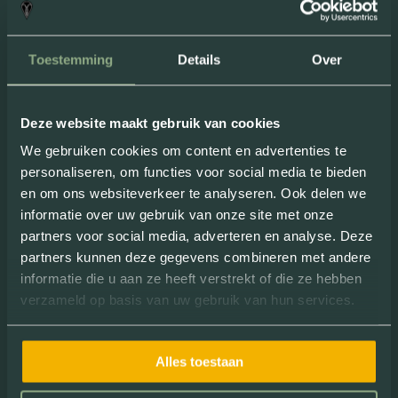
“
Superleuk
uitje om met een groep te
doen. De E-choppers zitten fijn, zelfs
Toestemming
Details
Over
voor een langer ritje. Ideaal
dat ze
geen geluid
maken!
”
Deze website maakt gebruik van cookies
Review van: Milou Nielissen
We gebruiken cookies om content en advertenties te
personaliseren, om functies voor social media te bieden
en om ons websiteverkeer te analyseren. Ook delen we
informatie over uw gebruik van onze site met onze
partners voor social media, adverteren en analyse. Deze
partners kunnen deze gegevens combineren met andere
informatie die u aan ze heeft verstrekt of die ze hebben
verzameld op basis van uw gebruik van hun services.
“ Dankzij een dagje chopperen leerde ik
Alles toestaan
heel
nieuwe interessante plekjes
kennen. Superleuk! ”