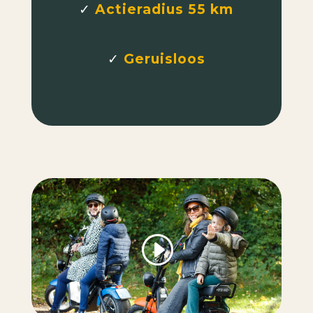
✓
Actieradius 55 km
✓
Geruisloos