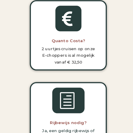

Quanto Costa?
2 uurtjes cruisen op onze
E-choppers is al mogelijk
vanaf € 32,50
h
Rijbewijs nodig?
Ja, een geldig rijbewijs of