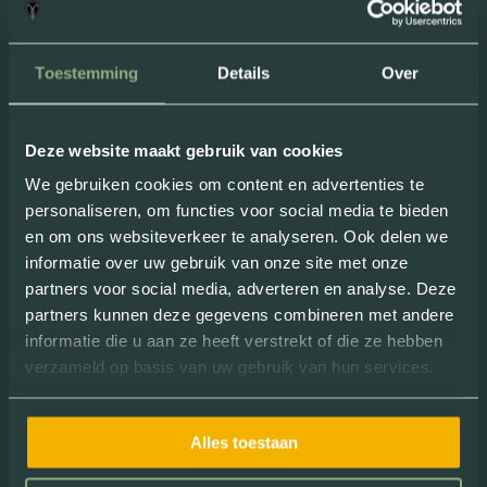
“
Superleuk
uitje om met een groep te
doen. De E-choppers zitten fijn, zelfs
Toestemming
Details
Over
voor een langer ritje. Ideaal
dat ze
geen geluid
maken!
”
Deze website maakt gebruik van cookies
Review van: Milou Nielissen
We gebruiken cookies om content en advertenties te
personaliseren, om functies voor social media te bieden
en om ons websiteverkeer te analyseren. Ook delen we
informatie over uw gebruik van onze site met onze
partners voor social media, adverteren en analyse. Deze
partners kunnen deze gegevens combineren met andere
informatie die u aan ze heeft verstrekt of die ze hebben
verzameld op basis van uw gebruik van hun services.
“ Dankzij een dagje chopperen leerde ik
Alles toestaan
heel
nieuwe interessante plekjes
kennen. Superleuk! ”