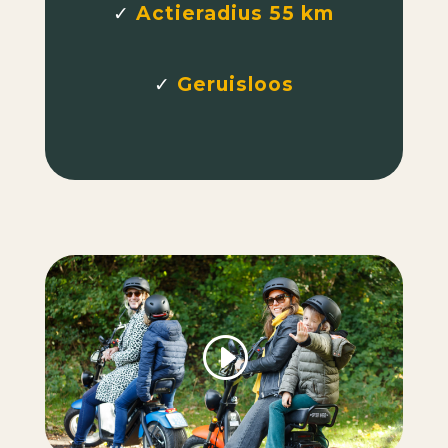
✓
Actieradius 55 km
✓
Geruisloos