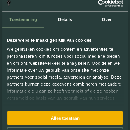
“
Superleuk
uitje om met een groep te
doen. De E-choppers zitten fijn, zelfs
Toestemming
Details
Over
voor een langer ritje. Ideaal
dat ze
geen geluid
maken!
”
Deze website maakt gebruik van cookies
Review van: Milou Nielissen
We gebruiken cookies om content en advertenties te
personaliseren, om functies voor social media te bieden
en om ons websiteverkeer te analyseren. Ook delen we
informatie over uw gebruik van onze site met onze
partners voor social media, adverteren en analyse. Deze
partners kunnen deze gegevens combineren met andere
informatie die u aan ze heeft verstrekt of die ze hebben
verzameld op basis van uw gebruik van hun services.
“ Dankzij een dagje chopperen leerde ik
Alles toestaan
heel
nieuwe interessante plekjes
kennen. Superleuk! ”