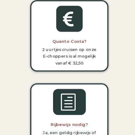

Quanto Costa?
2 uurtjes cruisen op onze
E-choppers is al mogelijk
vanaf € 32,50
h
Rijbewijs nodig?
Ja, een geldig rijbewijs of