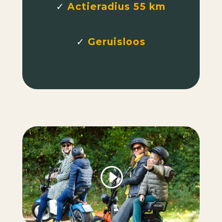
✓
Actieradius 55 km
✓
Geruisloos