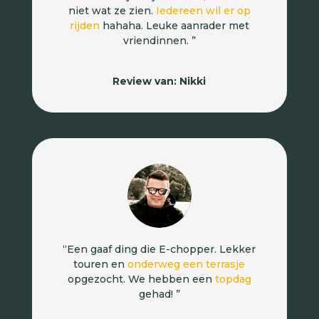
niet wat ze zien.
Iedereen wil er op
rijden
hahaha. Leuke aanrader met
vriendinnen.
”
Review van: Nikki
“Een gaaf ding die E-chopper. Lekker
touren en
onderweg een terrasje
opgezocht. We hebben een
topdag
gehad! ”