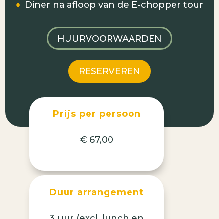
♦
Diner na afloop van de E-chopper tour
HUURVOORWAARDEN
RESERVEREN
Prijs per persoon
€ 67,00
Duur arrangement
3 uur (excl. lunch en