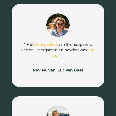
“ Het
hele pakket
aan E-chopperen,
karten, lasergamen en bowlen was
erg
tof!
”
Review van: Eric van Dael