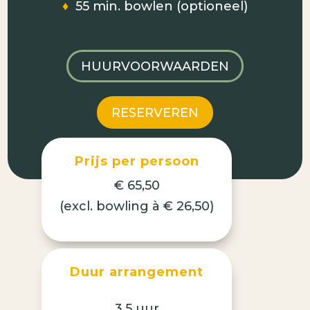
♦
55 min. bowlen (optioneel)
HUURVOORWAARDEN
RESERVEREN
Prijs per persoon
€ 65,50
(excl. bowling à € 26,50)
Duur arrangement
3,5 uur